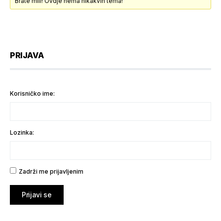
Brate mili! Ovdje nema nikakvih tema!
PRIJAVA
Korisničko ime:
Lozinka:
Zadrži me prijavljenim
Prijavi se