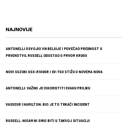
NAJNOVIJE
ANTONELLI OSVOJIO VN BELGIJE I POVEĆAO PREDNOST U
PRVENSTVU, RUSSELL ODUSTAO U PRVOM KRUGU
NOVI SUZUKI GSX-R1000R I SV-7GX STIŽU U NOVEMA NOVA
ANTONELLI: VAŽNO JE ISKORISTITI SVAKU PRILIKU
VASSEUR I HAMILTON: BIO JE TO TRKAĆI INCIDENT
RUSSELL: NISAM NI SMIO BITI U TAKVOJ SITUACIJI