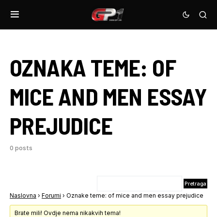
OZNAKA TEME:
OF
MICE AND MEN ESSAY
PREJUDICE
0 posts
Naslovna
›
Forumi
›
Oznake teme: of mice and men essay prejudice
Brate mili! Ovdje nema nikakvih tema!