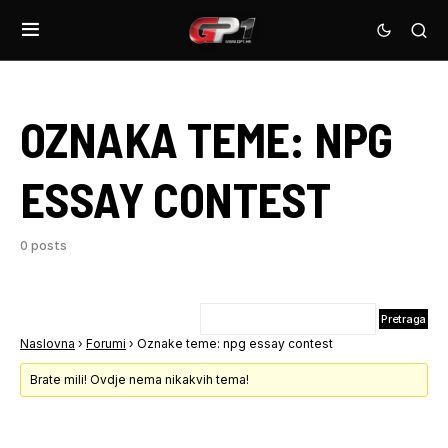
OZNAKA TEME:
NPG
ESSAY CONTEST
0 posts
Naslovna
›
Forumi
›
Oznake teme: npg essay contest
Brate mili! Ovdje nema nikakvih tema!