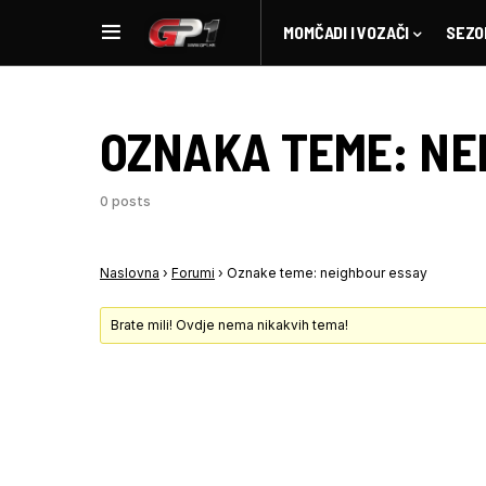
MOMČADI I VOZAČI
SEZO
OZNAKA TEME:
NE
0 posts
Naslovna
›
Forumi
›
Oznake teme: neighbour essay
Brate mili! Ovdje nema nikakvih tema!