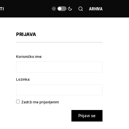
TI
ARHIVA
PRIJAVA
Korisničko ime:
Lozinka:
Zadrži me prijavljenim
Prijavi se