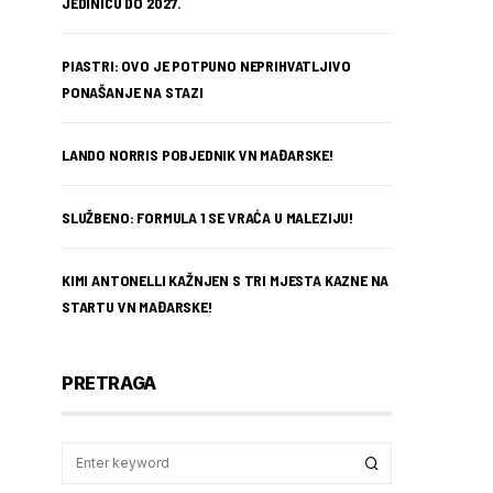
JEDINICU DO 2027.
PIASTRI: OVO JE POTPUNO NEPRIHVATLJIVO
PONAŠANJE NA STAZI
LANDO NORRIS POBJEDNIK VN MAĐARSKE!
SLUŽBENO: FORMULA 1 SE VRAĆA U MALEZIJU!
KIMI ANTONELLI KAŽNJEN S TRI MJESTA KAZNE NA
STARTU VN MAĐARSKE!
PRETRAGA