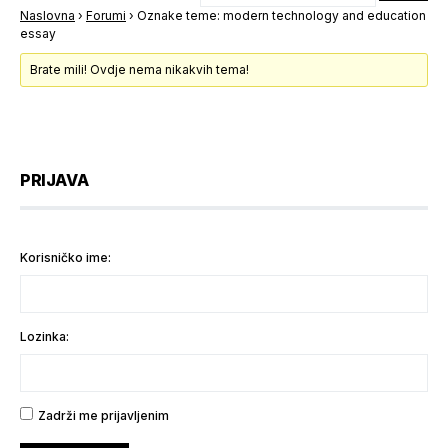
Naslovna
›
Forumi
›
Oznake teme: modern technology and education
essay
Brate mili! Ovdje nema nikakvih tema!
PRIJAVA
Korisničko ime:
Lozinka:
Zadrži me prijavljenim