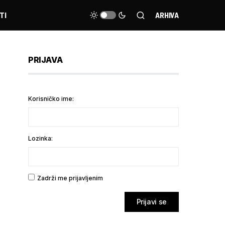
TI
ARHIVA
PRIJAVA
Korisničko ime:
Lozinka:
Zadrži me prijavljenim
Prijavi se