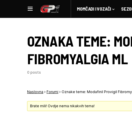
MOMČADI I VOZAČI
SEZO
OZNAKA TEME:
MO
FIBROMYALGIA ML
0 posts
Naslovna
›
Forumi
›
Oznake teme: Modafinil Provigil Fibromy
Brate mili! Ovdje nema nikakvih tema!