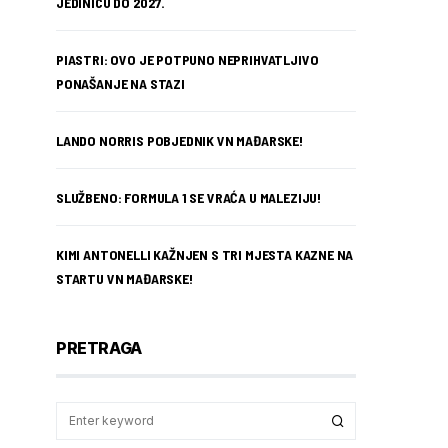
JEDINICU DO 2027.
PIASTRI: OVO JE POTPUNO NEPRIHVATLJIVO
PONAŠANJE NA STAZI
LANDO NORRIS POBJEDNIK VN MAĐARSKE!
SLUŽBENO: FORMULA 1 SE VRAĆA U MALEZIJU!
KIMI ANTONELLI KAŽNJEN S TRI MJESTA KAZNE NA
STARTU VN MAĐARSKE!
PRETRAGA