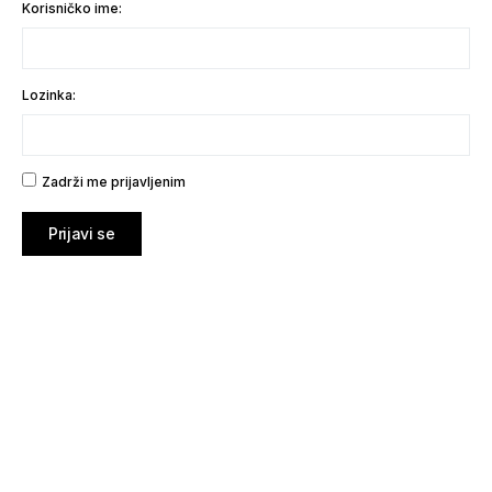
Korisničko ime:
Lozinka:
Zadrži me prijavljenim
Prijavi se