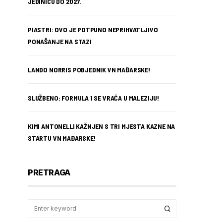
JEDINICU DO 2027.
PIASTRI: OVO JE POTPUNO NEPRIHVATLJIVO
PONAŠANJE NA STAZI
LANDO NORRIS POBJEDNIK VN MAĐARSKE!
SLUŽBENO: FORMULA 1 SE VRAĆA U MALEZIJU!
KIMI ANTONELLI KAŽNJEN S TRI MJESTA KAZNE NA
STARTU VN MAĐARSKE!
PRETRAGA