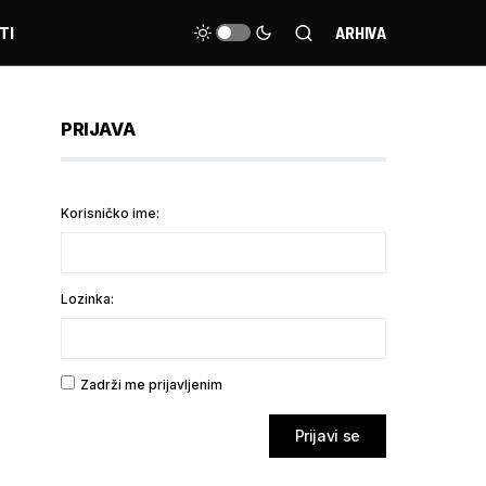
TI
ARHIVA
PRIJAVA
Korisničko ime:
Lozinka:
Zadrži me prijavljenim
Prijavi se