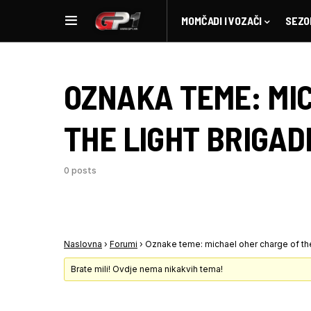
MOMČADI I VOZAČI
SEZO
OZNAKA TEME:
MI
THE LIGHT BRIGAD
0 posts
Naslovna
›
Forumi
›
Oznake teme: michael oher charge of the
Brate mili! Ovdje nema nikakvih tema!