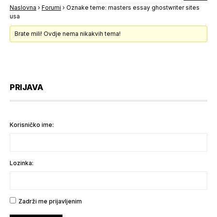
Naslovna
›
Forumi
›
Oznake teme: masters essay ghostwriter sites
usa
Brate mili! Ovdje nema nikakvih tema!
PRIJAVA
Korisničko ime:
Lozinka:
Zadrži me prijavljenim