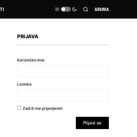
TI
ARHIVA
PRIJAVA
Korisničko ime:
Lozinka:
Zadrži me prijavljenim
Prijavi se