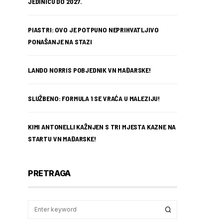
JEDINICU DO 2027.
PIASTRI: OVO JE POTPUNO NEPRIHVATLJIVO
PONAŠANJE NA STAZI
LANDO NORRIS POBJEDNIK VN MAĐARSKE!
SLUŽBENO: FORMULA 1 SE VRAĆA U MALEZIJU!
KIMI ANTONELLI KAŽNJEN S TRI MJESTA KAZNE NA
STARTU VN MAĐARSKE!
PRETRAGA