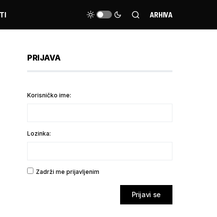
TI
ARHIVA
PRIJAVA
Korisničko ime:
Lozinka:
Zadrži me prijavljenim
Prijavi se