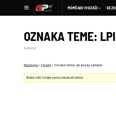
MOMČADI I VOZAČI
SEZO
OZNAKA TEME:
LP
0 posts
Naslovna
›
Forumi
›
Oznake teme: lpi essay sample
Brate mili! Ovdje nema nikakvih tema!