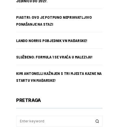
JEDINICU DO 2027.
PIASTRI: OVO JE POTPUNO NEPRIHVATLJIVO
PONAŠANJE NA STAZI
LANDO NORRIS POBJEDNIK VN MAĐARSKE!
SLUŽBENO: FORMULA 1 SE VRAĆA U MALEZIJU!
KIMI ANTONELLI KAŽNJEN S TRI MJESTA KAZNE NA
STARTU VN MAĐARSKE!
PRETRAGA