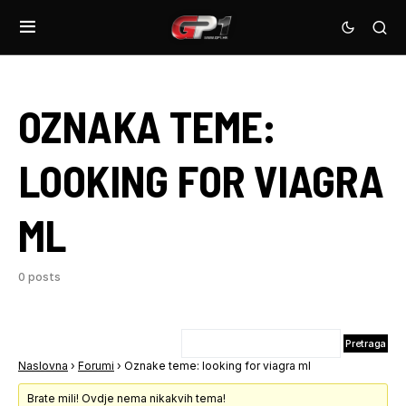
OZNAKA TEME:
LOOKING FOR VIAGRA
ML
0 posts
Naslovna
›
Forumi
›
Oznake teme: looking for viagra ml
Brate mili! Ovdje nema nikakvih tema!