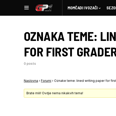
MOMČADI I VOZAČI
SEZO
OZNAKA TEME:
LI
FOR FIRST GRADE
0 posts
Naslovna
›
Forumi
›
Oznake teme: lined writing paper for firs
Brate mili! Ovdje nema nikakvih tema!