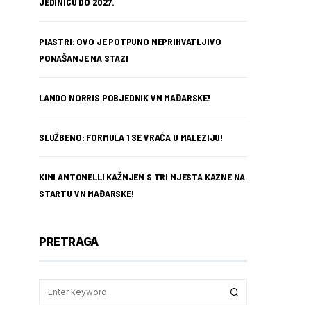
JEDINICU DO 2027.
PIASTRI: OVO JE POTPUNO NEPRIHVATLJIVO
PONAŠANJE NA STAZI
LANDO NORRIS POBJEDNIK VN MAĐARSKE!
SLUŽBENO: FORMULA 1 SE VRAĆA U MALEZIJU!
KIMI ANTONELLI KAŽNJEN S TRI MJESTA KAZNE NA
STARTU VN MAĐARSKE!
PRETRAGA