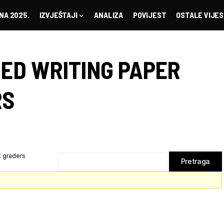
NA 2025.
IZVJEŠTAJI
ANALIZA
POVIJEST
OSTALE VIJES
NED WRITING PAPER
RS
t graders