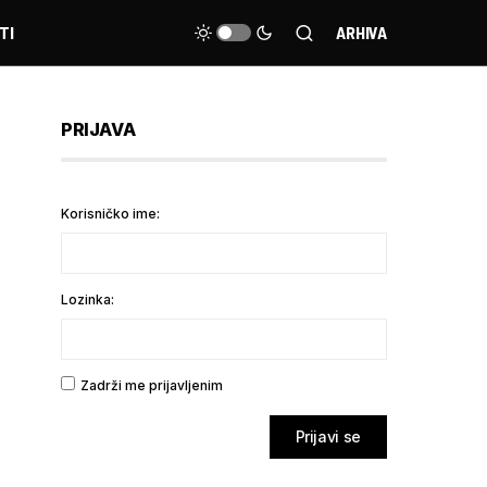
TI
ARHIVA
PRIJAVA
Korisničko ime:
Lozinka:
Zadrži me prijavljenim
Prijavi se