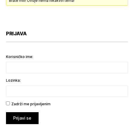
Brate mili! Ovdje nema nikakvih tema!
PRIJAVA
Korisničko ime:
Lozinka:
Zadrži me prijavljenim
Prijavi se