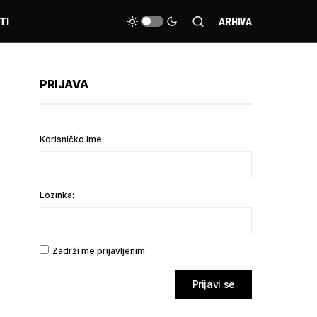
TI
ARHIVA
PRIJAVA
Korisničko ime:
Lozinka:
Zadrži me prijavljenim
Prijavi se