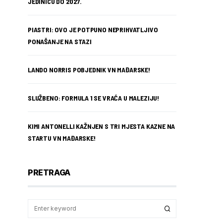
JEDINICU DO 2027.
PIASTRI: OVO JE POTPUNO NEPRIHVATLJIVO
PONAŠANJE NA STAZI
LANDO NORRIS POBJEDNIK VN MAĐARSKE!
SLUŽBENO: FORMULA 1 SE VRAĆA U MALEZIJU!
KIMI ANTONELLI KAŽNJEN S TRI MJESTA KAZNE NA
STARTU VN MAĐARSKE!
PRETRAGA