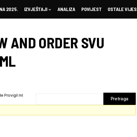
NA 2025.
IZVJEŠTAJI
ANALIZA
POVIJEST
OSTALE VIJES
W AND ORDER SVU
 ML
 Provigil ml