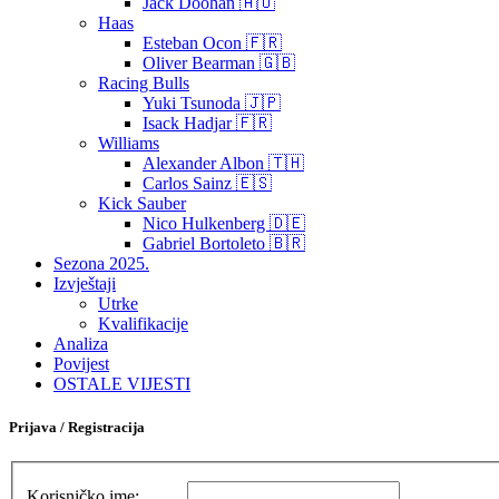
Jack Doohan 🇦🇺
Haas
Esteban Ocon 🇫🇷
Oliver Bearman 🇬🇧
Racing Bulls
Yuki Tsunoda 🇯🇵
Isack Hadjar 🇫🇷
Williams
Alexander Albon 🇹🇭
Carlos Sainz 🇪🇸
Kick Sauber
Nico Hulkenberg 🇩🇪
Gabriel Bortoleto 🇧🇷
Sezona 2025.
Izvještaji
Utrke
Kvalifikacije
Analiza
Povijest
OSTALE VIJESTI
Prijava / Registracija
Korisničko ime: