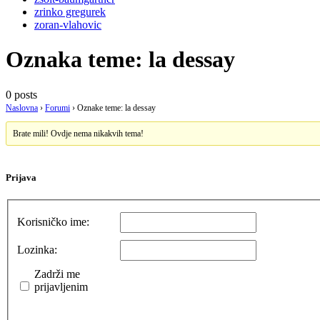
zrinko gregurek
zoran-vlahovic
Oznaka teme:
la dessay
0 posts
Naslovna
›
Forumi
›
Oznake teme: la dessay
Brate mili! Ovdje nema nikakvih tema!
Prijava
Korisničko ime:
Lozinka:
Zadrži me
prijavljenim