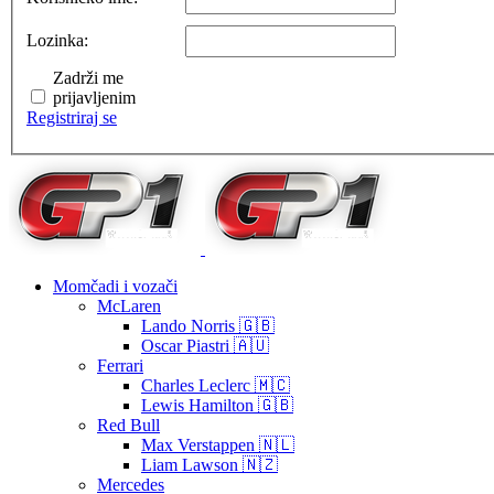
Lozinka:
Zadrži me
prijavljenim
Registriraj se
Momčadi i vozači
McLaren
Lando Norris 🇬🇧
Oscar Piastri 🇦🇺
Ferrari
Charles Leclerc 🇲🇨
Lewis Hamilton 🇬🇧
Red Bull
Max Verstappen 🇳🇱
Liam Lawson 🇳🇿
Mercedes