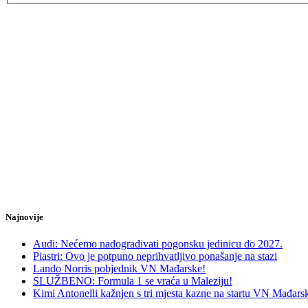
Najnovije
Audi: Nećemo nadograđivati pogonsku jedinicu do 2027.
Piastri: Ovo je potpuno neprihvatljivo ponašanje na stazi
Lando Norris pobjednik VN Mađarske!
SLUŽBENO: Formula 1 se vraća u Maleziju!
Kimi Antonelli kažnjen s tri mjesta kazne na startu VN Mađars