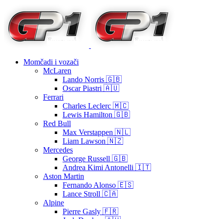
Momčadi i vozači
McLaren
Lando Norris 🇬🇧
Oscar Piastri 🇦🇺
Ferrari
Charles Leclerc 🇲🇨
Lewis Hamilton 🇬🇧
Red Bull
Max Verstappen 🇳🇱
Liam Lawson 🇳🇿
Mercedes
George Russell 🇬🇧
Andrea Kimi Antonelli 🇮🇹
Aston Martin
Fernando Alonso 🇪🇸
Lance Stroll 🇨🇦
Alpine
Pierre Gasly 🇫🇷