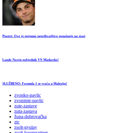
Piastri: Ovo je potpuno neprihvatljivo ponašanje na stazi
Lando Norris pobjednik VN Mađarske!
SLUŽBENO: Formula 1 se vraća u Maleziju!
zvonko-pavlic
zvonimir-pavlic
zute-zastave
zuta-zastava
župa-dubrovačka
ztc
zsolt-gyulay
zsolt-baumgartner