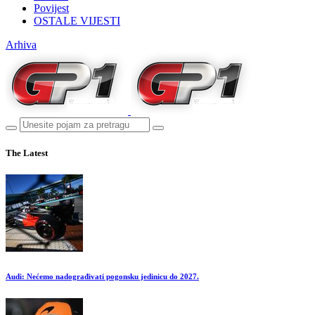
Povijest
OSTALE VIJESTI
Arhiva
The Latest
Audi: Nećemo nadograđivati pogonsku jedinicu do 2027.