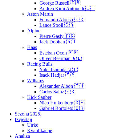
George Russell 🇬🇧
Andrea Kimi Antonelli 🇮🇹
Aston Martin
Fernando Alonso 🇪🇸
Lance Stroll 🇨🇦
Alpine
Pierre Gasly 🇫🇷
Jack Doohan 🇦🇺
Haas
Esteban Ocon 🇫🇷
Oliver Bearman 🇬🇧
Racing Bulls
Yuki Tsunoda 🇯🇵
Isack Hadjar 🇫🇷
Williams
Alexander Albon 🇹🇭
Carlos Sainz 🇪🇸
Kick Sauber
Nico Hulkenberg 🇩🇪
Gabriel Bortoleto 🇧🇷
Sezona 2025.
Izvještaji
Utrke
Kvalifikacije
Analiza