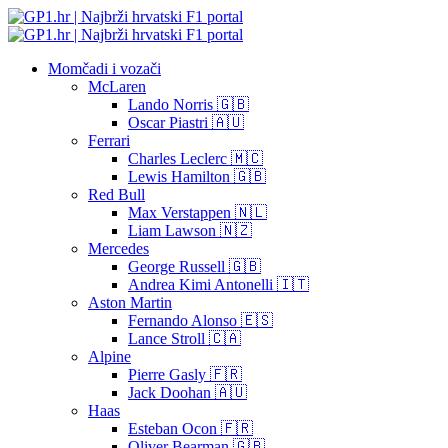
Momčadi i vozači
McLaren
Lando Norris 🇬🇧
Oscar Piastri 🇦🇺
Ferrari
Charles Leclerc 🇲🇨
Lewis Hamilton 🇬🇧
Red Bull
Max Verstappen 🇳🇱
Liam Lawson 🇳🇿
Mercedes
George Russell 🇬🇧
Andrea Kimi Antonelli 🇮🇹
Aston Martin
Fernando Alonso 🇪🇸
Lance Stroll 🇨🇦
Alpine
Pierre Gasly 🇫🇷
Jack Doohan 🇦🇺
Haas
Esteban Ocon 🇫🇷
Oliver Bearman 🇬🇧