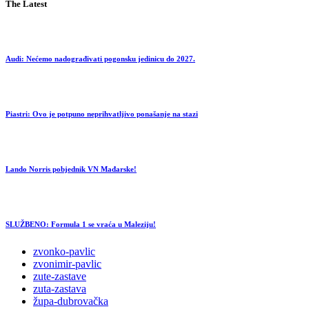
The Latest
Audi: Nećemo nadograđivati pogonsku jedinicu do 2027.
Piastri: Ovo je potpuno neprihvatljivo ponašanje na stazi
Lando Norris pobjednik VN Mađarske!
SLUŽBENO: Formula 1 se vraća u Maleziju!
zvonko-pavlic
zvonimir-pavlic
zute-zastave
zuta-zastava
župa-dubrovačka