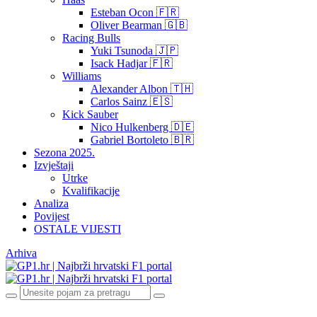
Esteban Ocon 🇫🇷
Oliver Bearman 🇬🇧
Racing Bulls
Yuki Tsunoda 🇯🇵
Isack Hadjar 🇫🇷
Williams
Alexander Albon 🇹🇭
Carlos Sainz 🇪🇸
Kick Sauber
Nico Hulkenberg 🇩🇪
Gabriel Bortoleto 🇧🇷
Sezona 2025.
Izvještaji
Utrke
Kvalifikacije
Analiza
Povijest
OSTALE VIJESTI
Arhiva