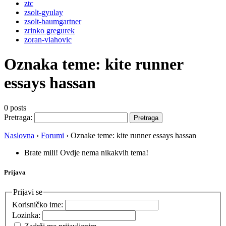
ztc
zsolt-gyulay
zsolt-baumgartner
zrinko gregurek
zoran-vlahovic
Oznaka teme:
kite runner
essays hassan
0 posts
Pretraga:
Naslovna
›
Forumi
›
Oznake teme: kite runner essays hassan
Brate mili! Ovdje nema nikakvih tema!
Prijava
Prijavi se
Korisničko ime:
Lozinka: