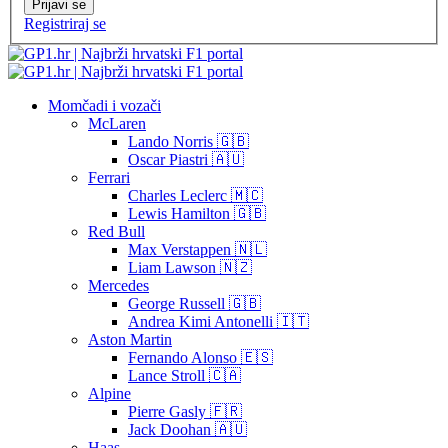
Prijavi se
Registriraj se
Momčadi i vozači
McLaren
Lando Norris 🇬🇧
Oscar Piastri 🇦🇺
Ferrari
Charles Leclerc 🇲🇨
Lewis Hamilton 🇬🇧
Red Bull
Max Verstappen 🇳🇱
Liam Lawson 🇳🇿
Mercedes
George Russell 🇬🇧
Andrea Kimi Antonelli 🇮🇹
Aston Martin
Fernando Alonso 🇪🇸
Lance Stroll 🇨🇦
Alpine
Pierre Gasly 🇫🇷
Jack Doohan 🇦🇺
Haas