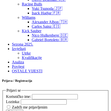
Racing Bulls
Yuki Tsunoda 🇯🇵
Isack Hadjar 🇫🇷
Williams
Alexander Albon 🇹🇭
Carlos Sainz 🇪🇸
Kick Sauber
Nico Hulkenberg 🇩🇪
Gabriel Bortoleto 🇧🇷
Sezona 2025.
Izvještaji
Utrke
Kvalifikacije
Analiza
Povijest
OSTALE VIJESTI
Prijava / Registracija
Prijavi se
Korisničko ime:
Lozinka:
Zadrži me prijavljenim