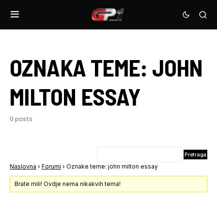
OZNAKA TEME:
JOHN
MILTON ESSAY
0 posts
Naslovna
›
Forumi
›
Oznake teme: john milton essay
Brate mili! Ovdje nema nikakvih tema!