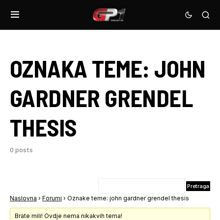
OZNAKA TEME:
JOHN
GARDNER GRENDEL
THESIS
0 posts
Naslovna
›
Forumi
›
Oznake teme: john gardner grendel thesis
Brate mili! Ovdje nema nikakvih tema!