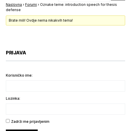
Naslovna
›
Forumi
›
Oznake teme: introduction speech for thesis
defense
Brate mili! Ovdje nema nikakvih tema!
PRIJAVA
Korisničko ime:
Lozinka:
Zadrži me prijavljenim