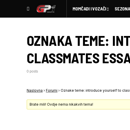
MOMČADI I VOZAČI
SEZONA
OZNAKA TEME:
IN
CLASSMATES ESS
0 posts
Naslovna
›
Forumi
›
Oznake teme: introduce yourself to cla
Brate mili! Ovdje nema nikakvih tema!