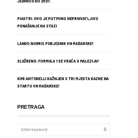
JEDINICU DO 2027.
PIASTRI: OVO JE POTPUNO NEPRIHVATLJIVO
PONAŠANJE NA STAZI
LANDO NORRIS POBJEDNIK VN MAĐARSKE!
SLUŽBENO: FORMULA 1 SE VRAĆA U MALEZIJU!
KIMI ANTONELLI KAŽNJEN S TRI MJESTA KAZNE NA
STARTU VN MAĐARSKE!
PRETRAGA