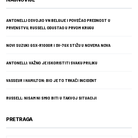
ANTONELLI OSVOJIO VN BELGIJE I POVEĆAO PREDNOST U
PRVENSTVU, RUSSELL ODUSTAO U PRVOM KRUGU
NOVI SUZUKI GSX-R1000R I SV-7GX STIŽU U NOVEMA NOVA
ANTONELLI: VAŽNO JE ISKORISTITI SVAKU PRILIKU
VASSEUR I HAMILTON: BIO JE TO TRKAĆI INCIDENT
RUSSELL: NISAM NI SMIO BITI U TAKVOJ SITUACIJI
PRETRAGA