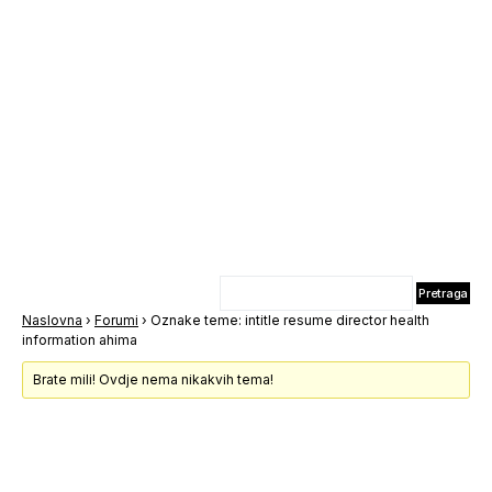
Naslovna
›
Forumi
›
Oznake teme: intitle resume director health
information ahima
Brate mili! Ovdje nema nikakvih tema!