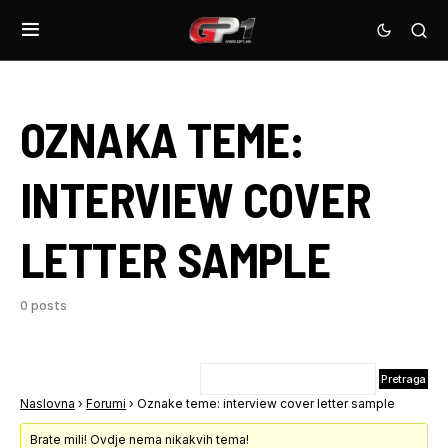
OZNAKA TEME:
INTERVIEW COVER
LETTER SAMPLE
0 posts
Naslovna
›
Forumi
›
Oznake teme: interview cover letter sample
Brate mili! Ovdje nema nikakvih tema!