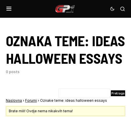
OZNAKA TEME:
IDEAS
HALLOWEEN ESSAYS
0 posts
Naslovna
›
Forumi
›
Oznake teme: ideas halloween essays
Brate mili! Ovdje nema nikakvih tema!