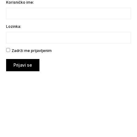
Korisničko ime:
Lozinka:
Zadrži me prijavljenim
Prijavi se