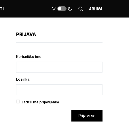
TI
ARHIVA
PRIJAVA
Korisničko ime:
Lozinka:
Zadrži me prijavljenim
Prijavi se