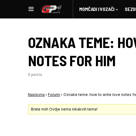
MOMČADI I VOZAČI
SEZO
OZNAKA TEME:
HO
NOTES FOR HIM
0 posts
Naslovna
›
Forumi
›
Oznake teme: how to write love notes fo
Brate mili! Ovdje nema nikakvih tema!