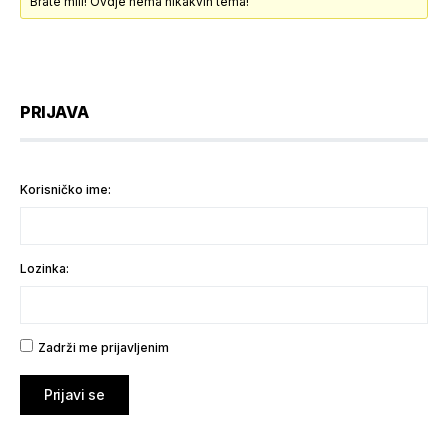
Brate mili! Ovdje nema nikakvih tema!
PRIJAVA
Korisničko ime:
Lozinka:
Zadrži me prijavljenim
Prijavi se