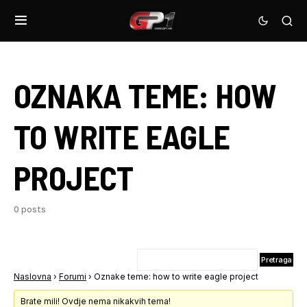
OZNAKA TEME:
HOW
TO WRITE EAGLE
PROJECT
0 posts
Naslovna
›
Forumi
›
Oznake teme: how to write eagle project
Brate mili! Ovdje nema nikakvih tema!