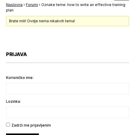
Naslovna
›
Forumi
›
Oznake teme: how to write an effective training
plan
Brate mili! Ovdje nema nikakvih tema!
PRIJAVA
Korisničko ime:
Lozinka:
Zadrži me prijavljenim