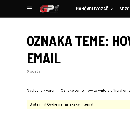
MOMČADI I VOZAČI
SEZO
OZNAKA TEME:
HO
EMAIL
0 posts
Naslovna
›
Forumi
›
Oznake teme: how to write a official ema
Brate mili! Ovdje nema nikakvih tema!