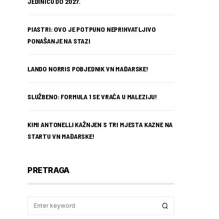
JEDINICU DO 2027.
PIASTRI: OVO JE POTPUNO NEPRIHVATLJIVO
PONAŠANJE NA STAZI
LANDO NORRIS POBJEDNIK VN MAĐARSKE!
SLUŽBENO: FORMULA 1 SE VRAĆA U MALEZIJU!
KIMI ANTONELLI KAŽNJEN S TRI MJESTA KAZNE NA
STARTU VN MAĐARSKE!
PRETRAGA