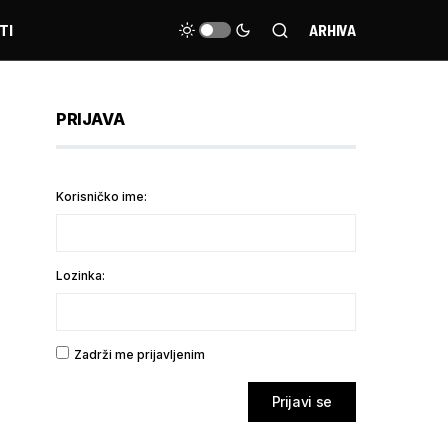
TI
ARHIVA
PRIJAVA
Korisničko ime:
Lozinka:
Zadrži me prijavljenim
Prijavi se