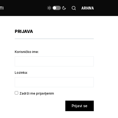
TI
ARHIVA
PRIJAVA
Korisničko ime:
Lozinka:
Zadrži me prijavljenim
Prijavi se