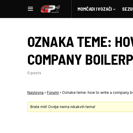
MOMČADI I VOZAČI
SEZO
OZNAKA TEME:
HO
COMPANY BOILER
0 posts
Naslovna
›
Forumi
›
Oznake teme: how to write a company bo
Brate mili! Ovdje nema nikakvih tema!