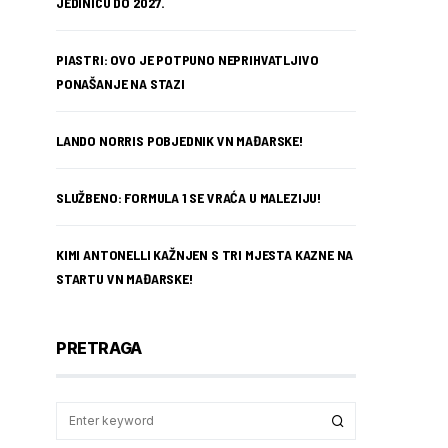
JEDINICU DO 2027.
PIASTRI: OVO JE POTPUNO NEPRIHVATLJIVO
PONAŠANJE NA STAZI
LANDO NORRIS POBJEDNIK VN MAĐARSKE!
SLUŽBENO: FORMULA 1 SE VRAĆA U MALEZIJU!
KIMI ANTONELLI KAŽNJEN S TRI MJESTA KAZNE NA
STARTU VN MAĐARSKE!
PRETRAGA