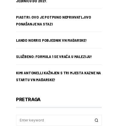
JEDINICU DO 2027.
PIASTRI: OVO JE POTPUNO NEPRIHVATLJIVO
PONAŠANJE NA STAZI
LANDO NORRIS POBJEDNIK VN MAĐARSKE!
SLUŽBENO: FORMULA 1 SE VRAĆA U MALEZIJU!
KIMI ANTONELLI KAŽNJEN S TRI MJESTA KAZNE NA
STARTU VN MAĐARSKE!
PRETRAGA