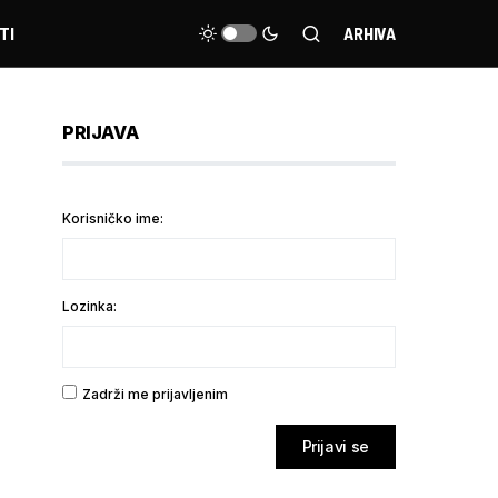
TI
ARHIVA
PRIJAVA
Korisničko ime:
Lozinka:
Zadrži me prijavljenim
Prijavi se