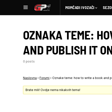
MOMČADI I VOZAČI
SEZO
OZNAKA TEME:
HO
AND PUBLISH IT ON
0 posts
Naslovna
›
Forumi
›
Oznake teme: how to write a book and pu
Brate mili! Ovdje nema nikakvih tema!