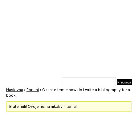
Naslovna
›
Forumi
›
Oznake teme: how do i write a bibliography for a
book
Brate mili! Ovdje nema nikakvih tema!