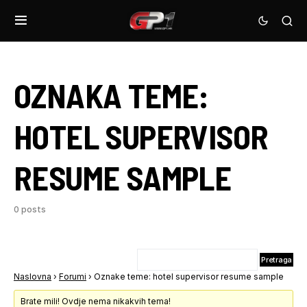
OZNAKA TEME:
HOTEL SUPERVISOR
RESUME SAMPLE
0 posts
Naslovna
›
Forumi
›
Oznake teme: hotel supervisor resume sample
Brate mili! Ovdje nema nikakvih tema!