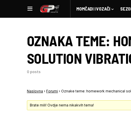
MOMČADI I VOZAČI
SEZO
OZNAKA TEME:
HO
SOLUTION VIBRAT
0 posts
Naslovna
›
Forumi
›
Oznake teme: homework mechanical solu
Brate mili! Ovdje nema nikakvih tema!