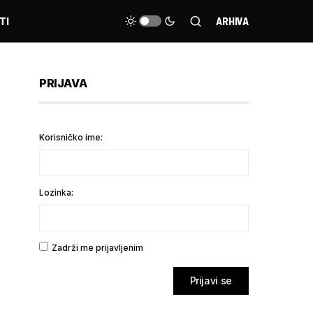
TI
ARHIVA
PRIJAVA
Korisničko ime:
Lozinka:
Zadrži me prijavljenim
Prijavi se