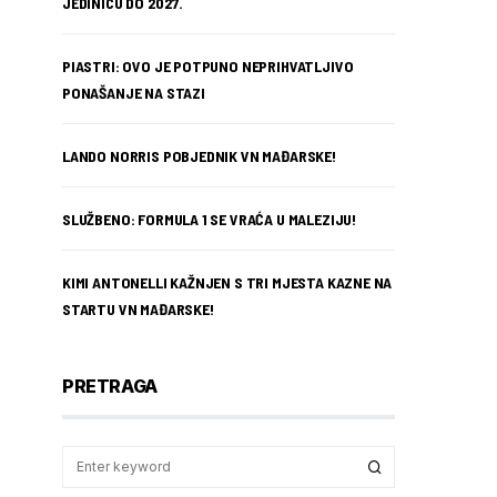
JEDINICU DO 2027.
PIASTRI: OVO JE POTPUNO NEPRIHVATLJIVO
PONAŠANJE NA STAZI
LANDO NORRIS POBJEDNIK VN MAĐARSKE!
SLUŽBENO: FORMULA 1 SE VRAĆA U MALEZIJU!
KIMI ANTONELLI KAŽNJEN S TRI MJESTA KAZNE NA
STARTU VN MAĐARSKE!
PRETRAGA