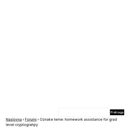
Naslovna
›
Forumi
›
Oznake teme: homework assistance for grad
level cryptograhpy