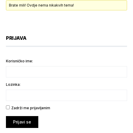
Brate mili! Ovdje nema nikakvih tema!
PRIJAVA
Korisničko ime:
Lozinka:
Zadrži me prijavljenim
Prijavi se