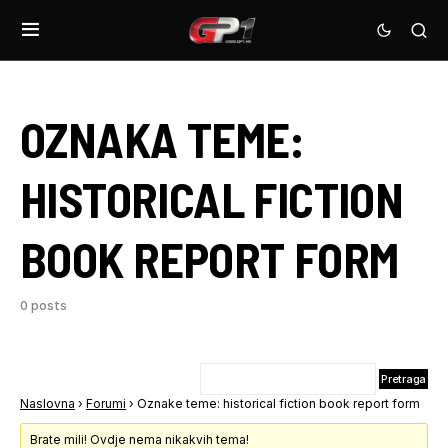
OZNAKA TEME:
HISTORICAL FICTION
BOOK REPORT FORM
0 posts
Naslovna
›
Forumi
›
Oznake teme: historical fiction book report form
Brate mili! Ovdje nema nikakvih tema!