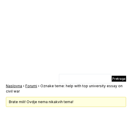
Naslovna
›
Forumi
›
Oznake teme: help with top university essay on
civil war
Brate mili! Ovdje nema nikakvih tema!