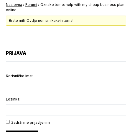
Naslovna
›
Forumi
›
Oznake teme: help with my cheap business plan
online
Brate mili! Ovdje nema nikakvih tema!
PRIJAVA
Korisničko ime:
Lozinka:
Zadrži me prijavljenim