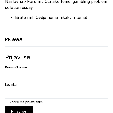
Naslovna
›
Forumi
›
Oznake teme: gambling problem
solution essay
Brate mili! Ovdje nema nikakvih tema!
PRIJAVA
Prijavi se
Korisničko ime:
Lozinka:
Zadrži me prijavljenim
Prijavi se