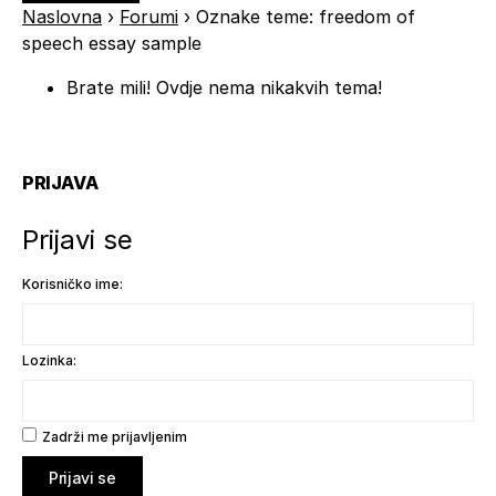
Naslovna
›
Forumi
›
Oznake teme: freedom of
speech essay sample
Brate mili! Ovdje nema nikakvih tema!
PRIJAVA
Prijavi se
Korisničko ime:
Lozinka:
Zadrži me prijavljenim
Prijavi se