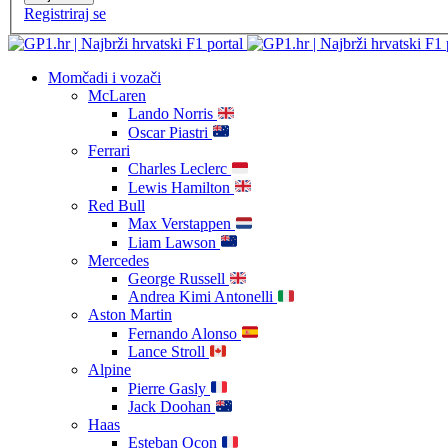
Registriraj se
Momčadi i vozači
McLaren
Lando Norris
Oscar Piastri
Ferrari
Charles Leclerc
Lewis Hamilton
Red Bull
Max Verstappen
Liam Lawson
Mercedes
George Russell
Andrea Kimi Antonelli
Aston Martin
Fernando Alonso
Lance Stroll
Alpine
Pierre Gasly
Jack Doohan
Haas
Esteban Ocon