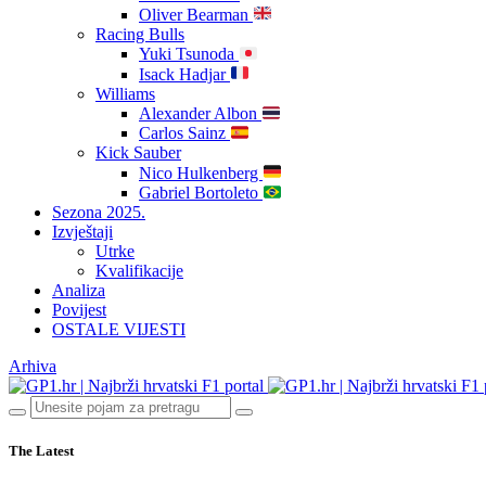
Oliver Bearman
Racing Bulls
Yuki Tsunoda
Isack Hadjar
Williams
Alexander Albon
Carlos Sainz
Kick Sauber
Nico Hulkenberg
Gabriel Bortoleto
Sezona 2025.
Izvještaji
Utrke
Kvalifikacije
Analiza
Povijest
OSTALE VIJESTI
Arhiva
The Latest