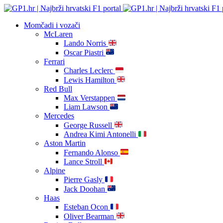
Momčadi i vozači
McLaren
Lando Norris
Oscar Piastri
Ferrari
Charles Leclerc
Lewis Hamilton
Red Bull
Max Verstappen
Liam Lawson
Mercedes
George Russell
Andrea Kimi Antonelli
Aston Martin
Fernando Alonso
Lance Stroll
Alpine
Pierre Gasly
Jack Doohan
Haas
Esteban Ocon
Oliver Bearman