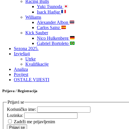
Racing Bulls
Yuki Tsunoda
Isack Hadjar
Williams
Alexander Albon
Carlos Sainz
Kick Sauber
Nico Hulkenberg
Gabriel Bortoleto
Sezona 2025.
Izvještaji
Utrke
Kvalifikacije
Analiza
Povijest
OSTALE VIJESTI
Prijava / Registracija
Prijavi se
Korisničko ime:
Lozinka:
Zadrži me prijavljenim
Prijavi se