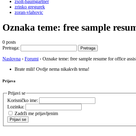
zsolt-baumgartner
zrinko gregurek
zoran-vlahovic
Oznaka teme:
free sample resume
0 posts
Pretraga:
Naslovna
›
Forumi
›
Oznake teme: free sample resume for office assis
Brate mili! Ovdje nema nikakvih tema!
Prijava
Prijavi se
Korisničko ime:
Lozinka:
Zadrži me prijavljenim
Prijavi se