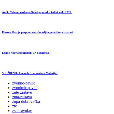
Audi: Nećemo nadograđivati pogonsku jedinicu do 2027.
Piastri: Ovo je potpuno neprihvatljivo ponašanje na stazi
Lando Norris pobjednik VN Mađarske!
SLUŽBENO: Formula 1 se vraća u Maleziju!
zvonko-pavlic
zvonimir-pavlic
zute-zastave
zuta-zastava
župa-dubrovačka
ztc
zsolt-gyulay