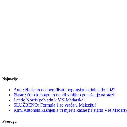
Najnovije
Audi: Nećemo nadograđivati pogonsku jedinicu do 2027.
Piastri: Ovo je potpuno neprihvatljivo ponašanje na stazi
Lando Norris pobjednik VN Mađarske!
SLUŽBENO: Formula 1 se vraća u Maleziju!
Kimi Antonelli kažnjen s tri mjesta kazne na startu VN Mađars
Pretraga