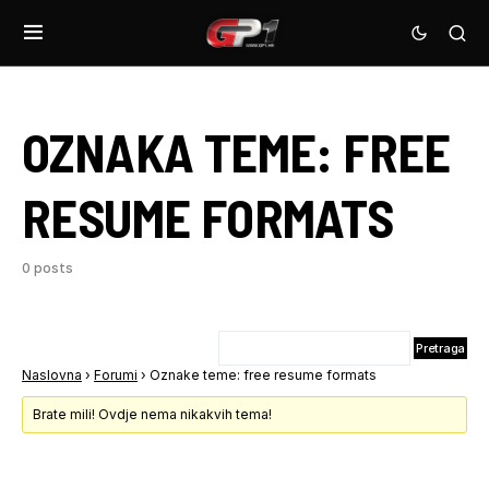
OZNAKA TEME:
FREE
RESUME FORMATS
0 posts
Naslovna
›
Forumi
›
Oznake teme: free resume formats
Brate mili! Ovdje nema nikakvih tema!