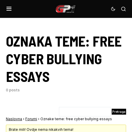
OZNAKA TEME:
FREE
CYBER BULLYING
ESSAYS
0 posts
Naslovna
›
Forumi
›
Oznake teme: free cyber bullying essays
Brate mili! Ovdje nema nikakvih tema!