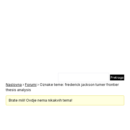
Naslovna
›
Forumi
›
Oznake teme: frederick jackson turner frontier
thesis analysis
Brate mili! Ovdje nema nikakvih tema!