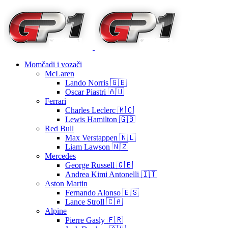
Momčadi i vozači
McLaren
Lando Norris 🇬🇧
Oscar Piastri 🇦🇺
Ferrari
Charles Leclerc 🇲🇨
Lewis Hamilton 🇬🇧
Red Bull
Max Verstappen 🇳🇱
Liam Lawson 🇳🇿
Mercedes
George Russell 🇬🇧
Andrea Kimi Antonelli 🇮🇹
Aston Martin
Fernando Alonso 🇪🇸
Lance Stroll 🇨🇦
Alpine
Pierre Gasly 🇫🇷