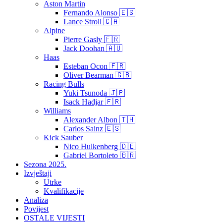
Aston Martin
Fernando Alonso 🇪🇸
Lance Stroll 🇨🇦
Alpine
Pierre Gasly 🇫🇷
Jack Doohan 🇦🇺
Haas
Esteban Ocon 🇫🇷
Oliver Bearman 🇬🇧
Racing Bulls
Yuki Tsunoda 🇯🇵
Isack Hadjar 🇫🇷
Williams
Alexander Albon 🇹🇭
Carlos Sainz 🇪🇸
Kick Sauber
Nico Hulkenberg 🇩🇪
Gabriel Bortoleto 🇧🇷
Sezona 2025.
Izvještaji
Utrke
Kvalifikacije
Analiza
Povijest
OSTALE VIJESTI