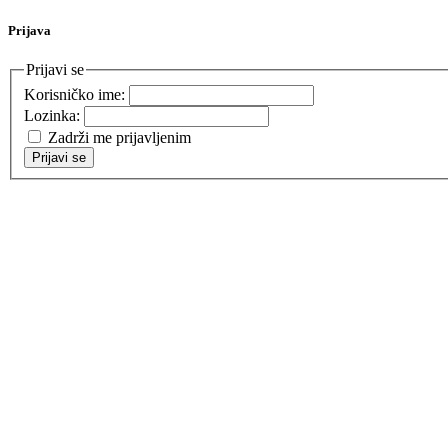
Prijava
Prijavi se
Korisničko ime:
Lozinka:
Zadrži me prijavljenim
Prijavi se