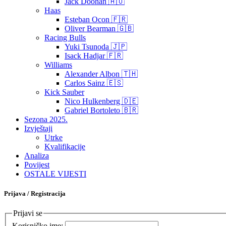
Jack Doohan 🇦🇺
Haas
Esteban Ocon 🇫🇷
Oliver Bearman 🇬🇧
Racing Bulls
Yuki Tsunoda 🇯🇵
Isack Hadjar 🇫🇷
Williams
Alexander Albon 🇹🇭
Carlos Sainz 🇪🇸
Kick Sauber
Nico Hulkenberg 🇩🇪
Gabriel Bortoleto 🇧🇷
Sezona 2025.
Izvještaji
Utrke
Kvalifikacije
Analiza
Povijest
OSTALE VIJESTI
Prijava / Registracija
Prijavi se
Korisničko ime: