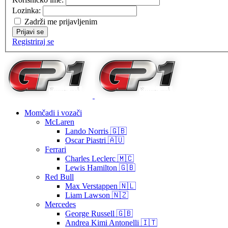
Lozinka:
Zadrži me prijavljenim
Prijavi se
Registriraj se
Momčadi i vozači
McLaren
Lando Norris 🇬🇧
Oscar Piastri 🇦🇺
Ferrari
Charles Leclerc 🇲🇨
Lewis Hamilton 🇬🇧
Red Bull
Max Verstappen 🇳🇱
Liam Lawson 🇳🇿
Mercedes
George Russell 🇬🇧
Andrea Kimi Antonelli 🇮🇹