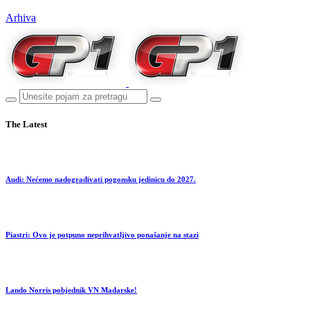
Arhiva
The Latest
Audi: Nećemo nadograđivati pogonsku jedinicu do 2027.
Piastri: Ovo je potpuno neprihvatljivo ponašanje na stazi
Lando Norris pobjednik VN Mađarske!