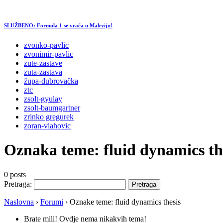
SLUŽBENO: Formula 1 se vraća u Maleziju!
zvonko-pavlic
zvonimir-pavlic
zute-zastave
zuta-zastava
župa-dubrovačka
ztc
zsolt-gyulay
zsolt-baumgartner
zrinko gregurek
zoran-vlahovic
Oznaka teme:
fluid dynamics th
0 posts
Pretraga:
Naslovna
›
Forumi
›
Oznake teme: fluid dynamics thesis
Brate mili! Ovdje nema nikakvih tema!