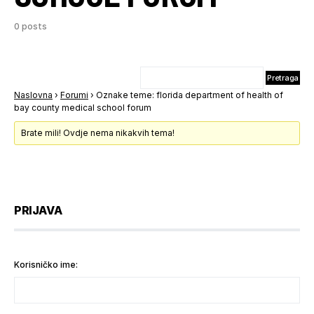
0 posts
Naslovna
›
Forumi
›
Oznake teme: florida department of health of
bay county medical school forum
Brate mili! Ovdje nema nikakvih tema!
PRIJAVA
Korisničko ime: