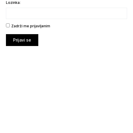
Lozinka:
Zadrži me prijavljenim
Prijavi se