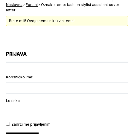
Naslovna
›
Forumi
›
Oznake teme: fashion stylist assistant cover
letter
Brate mili! Ovdje nema nikakvih tema!
PRIJAVA
Korisničko ime:
Lozinka:
Zadrži me prijavljenim