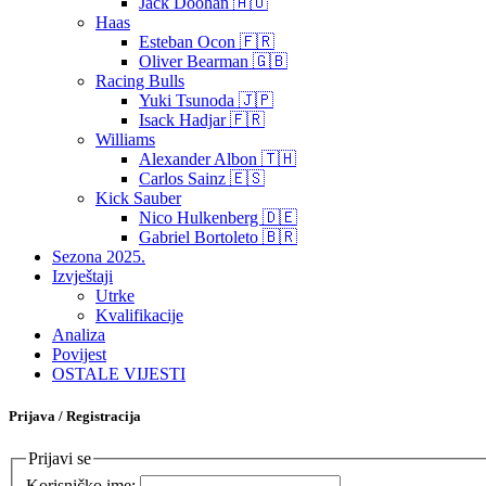
Jack Doohan 🇦🇺
Haas
Esteban Ocon 🇫🇷
Oliver Bearman 🇬🇧
Racing Bulls
Yuki Tsunoda 🇯🇵
Isack Hadjar 🇫🇷
Williams
Alexander Albon 🇹🇭
Carlos Sainz 🇪🇸
Kick Sauber
Nico Hulkenberg 🇩🇪
Gabriel Bortoleto 🇧🇷
Sezona 2025.
Izvještaji
Utrke
Kvalifikacije
Analiza
Povijest
OSTALE VIJESTI
Prijava / Registracija
Prijavi se
Korisničko ime: