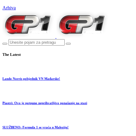
Arhiva
The Latest
Lando Norris pobjednik VN Mađarske!
Piastri: Ovo je potpuno neprihvatljivo ponašanje na stazi
SLUŽBENO: Formula 1 se vraća u Maleziju!