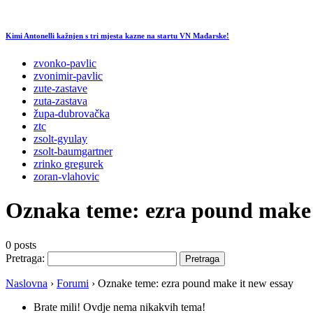
Kimi Antonelli kažnjen s tri mjesta kazne na startu VN Mađarske!
zvonko-pavlic
zvonimir-pavlic
zute-zastave
zuta-zastava
župa-dubrovačka
ztc
zsolt-gyulay
zsolt-baumgartner
zrinko gregurek
zoran-vlahovic
Oznaka teme:
ezra pound make 
0 posts
Pretraga:
Naslovna
›
Forumi
›
Oznake teme: ezra pound make it new essay
Brate mili! Ovdje nema nikakvih tema!