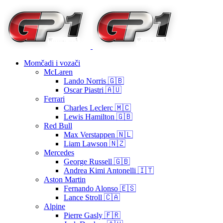
Momčadi i vozači
McLaren
Lando Norris 🇬🇧
Oscar Piastri 🇦🇺
Ferrari
Charles Leclerc 🇲🇨
Lewis Hamilton 🇬🇧
Red Bull
Max Verstappen 🇳🇱
Liam Lawson 🇳🇿
Mercedes
George Russell 🇬🇧
Andrea Kimi Antonelli 🇮🇹
Aston Martin
Fernando Alonso 🇪🇸
Lance Stroll 🇨🇦
Alpine
Pierre Gasly 🇫🇷