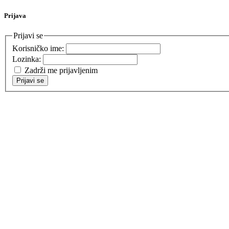
Prijava
Prijavi se
Korisničko ime:
Lozinka:
Zadrži me prijavljenim
Prijavi se