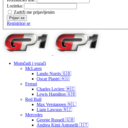
Lozinka:
Zadrži me prijavljenim
Prijavi se
Registriraj se
Momčadi i vozači
McLaren
Lando Norris 🇬🇧
Oscar Piastri 🇦🇺
Ferrari
Charles Leclerc 🇲🇨
Lewis Hamilton 🇬🇧
Red Bull
Max Verstappen 🇳🇱
Liam Lawson 🇳🇿
Mercedes
George Russell 🇬🇧
Andrea Kimi Antonelli 🇮🇹