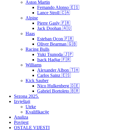
Aston Martin
Fernando Alonso 🇪🇸
Lance Stroll 🇨🇦
Alpine
Pierre Gasly 🇫🇷
Jack Doohan 🇦🇺
Haas
Esteban Ocon 🇫🇷
Oliver Bearman 🇬🇧
Racing Bulls
Yuki Tsunoda 🇯🇵
Isack Hadjar 🇫🇷
Williams
Alexander Albon 🇹🇭
Carlos Sainz 🇪🇸
Kick Sauber
Nico Hulkenberg 🇩🇪
Gabriel Bortoleto 🇧🇷
Sezona 2025.
Izvještaji
Utrke
Kvalifikacije
Analiza
Povijest
OSTALE VIJESTI