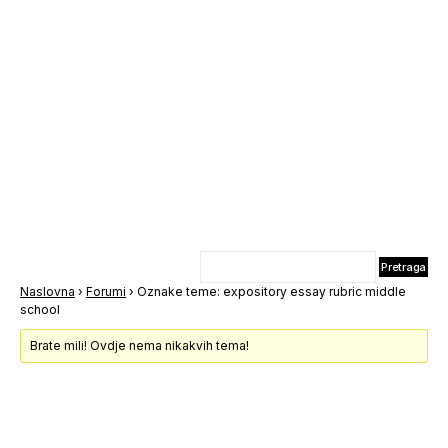
Naslovna
›
Forumi
›
Oznake teme: expository essay rubric middle
school
Brate mili! Ovdje nema nikakvih tema!